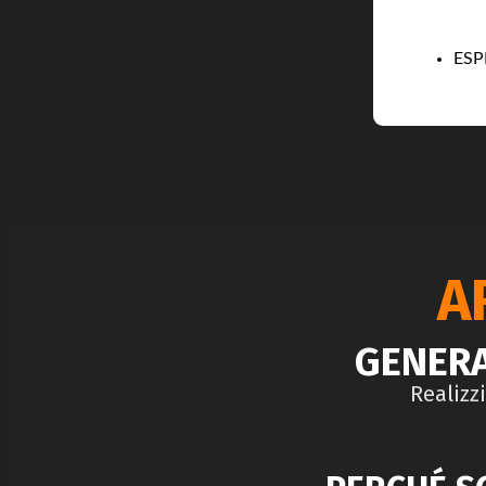
ESP
A
GENER
Realizz